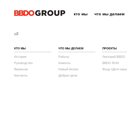
кто мы
что мы делаем
-->
КТО МЫ
ЧТО МЫ ДЕЛАЕМ
ПРОЕКТЫ
История
Работы
Лекторий BBDO
Руководство
Клиенты
BBDO RUN
Вакансии
Новый бизнес
Фонд «Дети наш
Контакты
Добрые дела