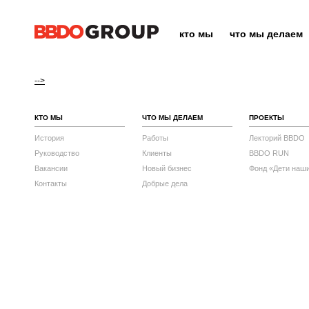
кто мы
что мы делаем
-->
КТО МЫ
ЧТО МЫ ДЕЛАЕМ
ПРОЕКТЫ
История
Работы
Лекторий BBDO
Руководство
Клиенты
BBDO RUN
Вакансии
Новый бизнес
Фонд «Дети наш
Контакты
Добрые дела