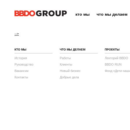
кто мы
что мы делаем
-->
КТО МЫ
ЧТО МЫ ДЕЛАЕМ
ПРОЕКТЫ
История
Работы
Лекторий BBDO
Руководство
Клиенты
BBDO RUN
Вакансии
Новый бизнес
Фонд «Дети наш
Контакты
Добрые дела