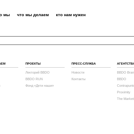
то мы
что мы делаем
кто нам нужен
АЕМ
ПРОЕКТЫ
ПРЕСС-СЛУЖБА
АГЕНТСТВ
Лекторий BBDO
Новости
BBDO Bran
BBDO RUN
Контакты
BBDO
с
Фонд «Дети наши»
Contrapunt
Proximity
The Market