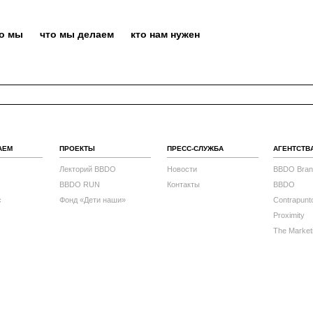
то мы
что мы делаем
кто нам нужен
АЕМ
ПРОЕКТЫ
ПРЕСС-СЛУЖБА
АГЕНТСТВ
Лекторий BBDO
Новости
BBDO Bran
BBDO RUN
Контакты
BBDO
с
Фонд «Дети наши»
Contrapunt
Proximity
The Market