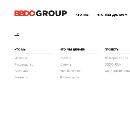
кто мы
что мы делаем
-->
КТО МЫ
ЧТО МЫ ДЕЛАЕМ
ПРОЕКТЫ
История
Работы
Лекторий BBDO
Руководство
Клиенты
BBDO RUN
Вакансии
Новый бизнес
Фонд «Дети наш
Контакты
Добрые дела