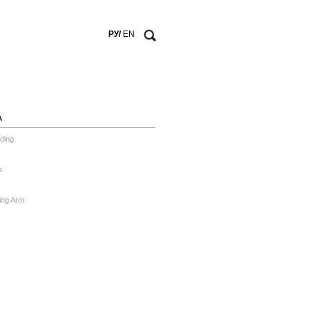
РУ/
EN
А
ding
o
ing Arm