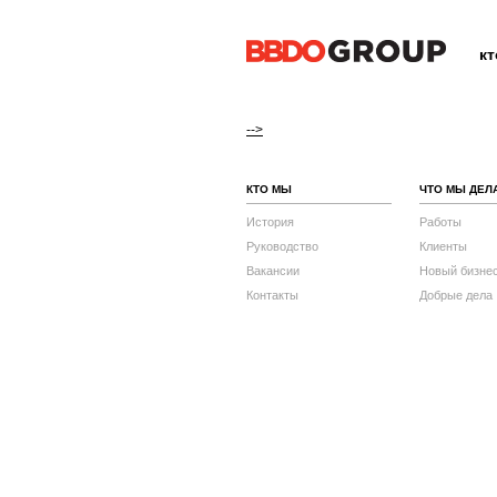
к
-->
КТО МЫ
ЧТО МЫ ДЕЛ
История
Работы
Руководство
Клиенты
Вакансии
Новый бизне
Контакты
Добрые дела