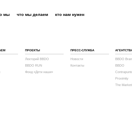
то мы
что мы делаем
кто нам нужен
АЕМ
ПРОЕКТЫ
ПРЕСС-СЛУЖБА
АГЕНТСТВ
Лекторий BBDO
Новости
BBDO Bran
BBDO RUN
Контакты
BBDO
с
Фонд «Дети наши»
Contrapunt
Proximity
The Market