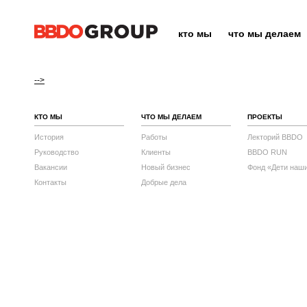
кто мы
что мы делаем
-->
КТО МЫ
ЧТО МЫ ДЕЛАЕМ
ПРОЕКТЫ
История
Работы
Лекторий BBDO
Руководство
Клиенты
BBDO RUN
Вакансии
Новый бизнес
Фонд «Дети наш
Контакты
Добрые дела