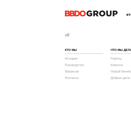
к
-->
КТО МЫ
ЧТО МЫ ДЕЛ
История
Работы
Руководство
Клиенты
Вакансии
Новый бизне
Контакты
Добрые дела