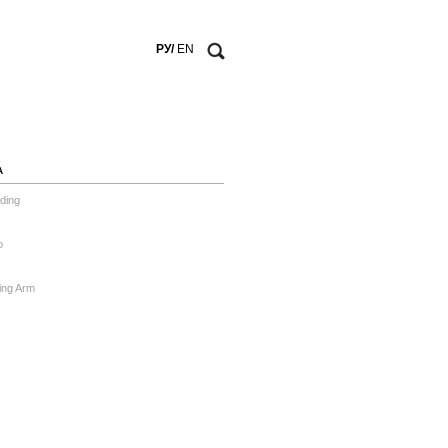
РУ/
EN
А
ding
o
ing Arm