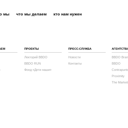
то мы
что мы делаем
кто нам нужен
АЕМ
ПРОЕКТЫ
ПРЕСС-СЛУЖБА
АГЕНТСТВ
Лекторий BBDO
Новости
BBDO Bran
BBDO RUN
Контакты
BBDO
с
Фонд «Дети наши»
Contrapunt
Proximity
The Market