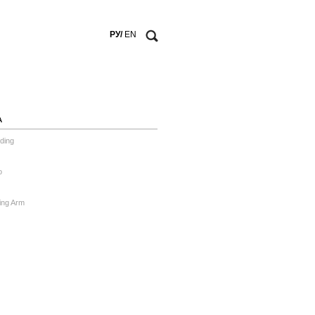
РУ/
EN
А
ding
o
ing Arm