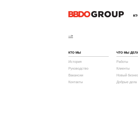
к
-->
КТО МЫ
ЧТО МЫ ДЕЛ
История
Работы
Руководство
Клиенты
Вакансии
Новый бизне
Контакты
Добрые дела