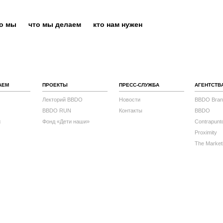
то мы
что мы делаем
кто нам нужен
АЕМ
ПРОЕКТЫ
ПРЕСС-СЛУЖБА
АГЕНТСТВ
Лекторий BBDO
Новости
BBDO Bran
BBDO RUN
Контакты
BBDO
с
Фонд «Дети наши»
Contrapunt
Proximity
The Market