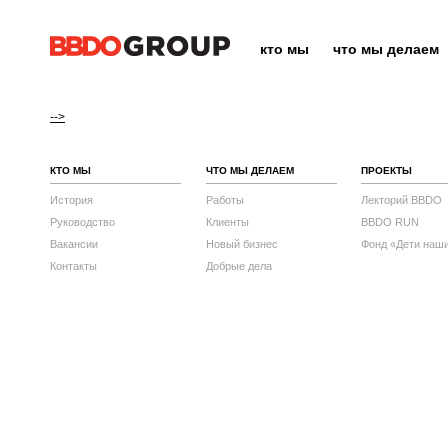
кто мы
что мы делаем
-->
КТО МЫ
ЧТО МЫ ДЕЛАЕМ
ПРОЕКТЫ
История
Работы
Лекторий BBDO
Руководство
Клиенты
BBDO RUN
Вакансии
Новый бизнес
Фонд «Дети наш
Контакты
Добрые дела