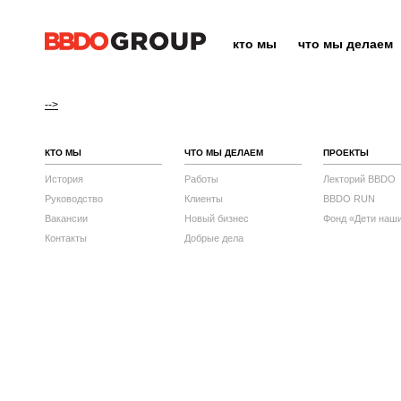
кто мы
что мы делаем
-->
КТО МЫ
ЧТО МЫ ДЕЛАЕМ
ПРОЕКТЫ
История
Работы
Лекторий BBDO
Руководство
Клиенты
BBDO RUN
Вакансии
Новый бизнес
Фонд «Дети наш
Контакты
Добрые дела