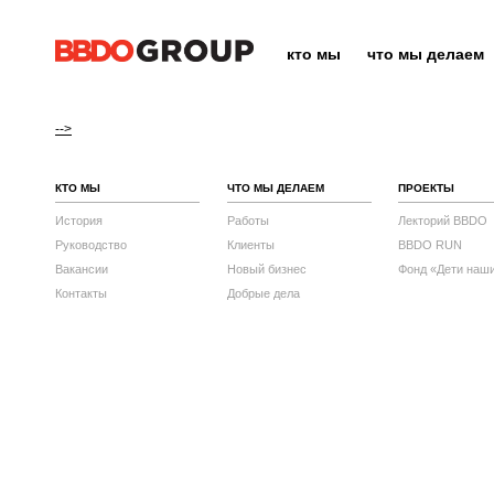
кто мы
что мы делаем
-->
КТО МЫ
ЧТО МЫ ДЕЛАЕМ
ПРОЕКТЫ
История
Работы
Лекторий BBDO
Руководство
Клиенты
BBDO RUN
Вакансии
Новый бизнес
Фонд «Дети наш
Контакты
Добрые дела