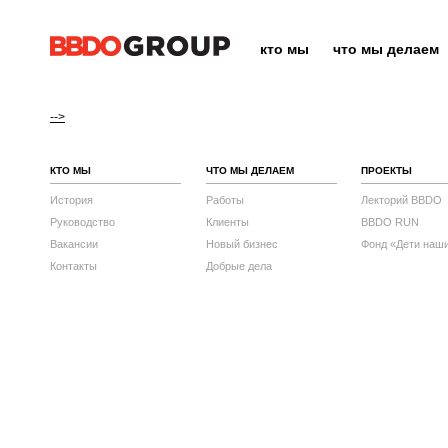
кто мы
что мы делаем
-->
КТО МЫ
ЧТО МЫ ДЕЛАЕМ
ПРОЕКТЫ
История
Работы
Лекторий BBDO
Руководство
Клиенты
BBDO RUN
Вакансии
Новый бизнес
Фонд «Дети наш
Контакты
Добрые дела