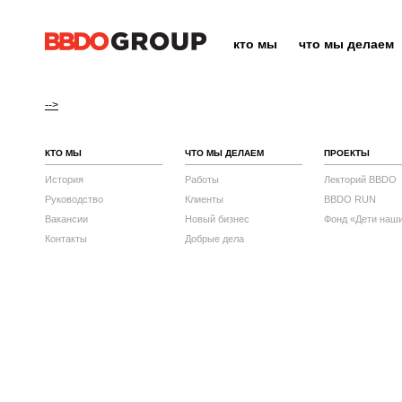
кто мы
что мы делаем
-->
КТО МЫ
ЧТО МЫ ДЕЛАЕМ
ПРОЕКТЫ
История
Работы
Лекторий BBDO
Руководство
Клиенты
BBDO RUN
Вакансии
Новый бизнес
Фонд «Дети наш
Контакты
Добрые дела