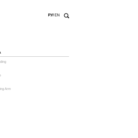
РУ/
EN
А
ding
o
ing Arm