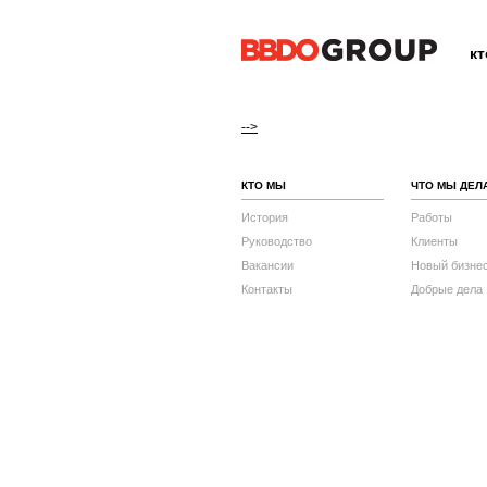
к
-->
КТО МЫ
ЧТО МЫ ДЕЛ
История
Работы
Руководство
Клиенты
Вакансии
Новый бизне
Контакты
Добрые дела