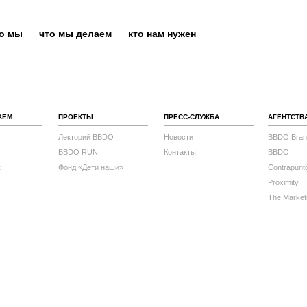
то мы
что мы делаем
кто нам нужен
АЕМ
ПРОЕКТЫ
ПРЕСС-СЛУЖБА
АГЕНТСТВ
Лекторий BBDO
Новости
BBDO Bran
BBDO RUN
Контакты
BBDO
с
Фонд «Дети наши»
Contrapunt
Proximity
The Market