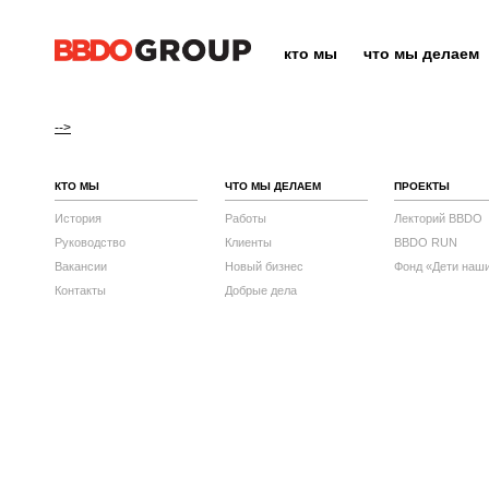
кто мы
что мы делаем
-->
КТО МЫ
ЧТО МЫ ДЕЛАЕМ
ПРОЕКТЫ
История
Работы
Лекторий BBDO
Руководство
Клиенты
BBDO RUN
Вакансии
Новый бизнес
Фонд «Дети наш
Контакты
Добрые дела