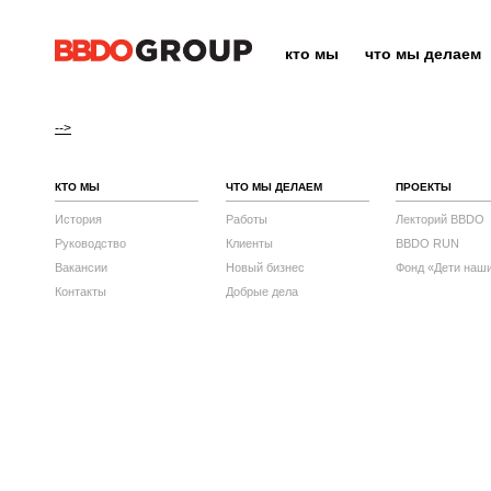
кто мы
что мы делаем
-->
КТО МЫ
ЧТО МЫ ДЕЛАЕМ
ПРОЕКТЫ
История
Работы
Лекторий BBDO
Руководство
Клиенты
BBDO RUN
Вакансии
Новый бизнес
Фонд «Дети наш
Контакты
Добрые дела