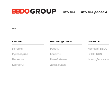
кто мы
что мы делаем
-->
КТО МЫ
ЧТО МЫ ДЕЛАЕМ
ПРОЕКТЫ
История
Работы
Лекторий BBDO
Руководство
Клиенты
BBDO RUN
Вакансии
Новый бизнес
Фонд «Дети наш
Контакты
Добрые дела