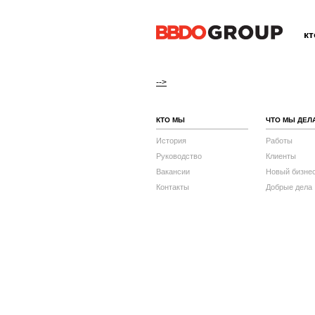
к
-->
КТО МЫ
ЧТО МЫ ДЕЛ
История
Работы
Руководство
Клиенты
Вакансии
Новый бизне
Контакты
Добрые дела