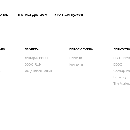
то мы
что мы делаем
кто нам нужен
АЕМ
ПРОЕКТЫ
ПРЕСС-СЛУЖБА
АГЕНТСТВ
Лекторий BBDO
Новости
BBDO Bran
BBDO RUN
Контакты
BBDO
с
Фонд «Дети наши»
Contrapunt
Proximity
The Market