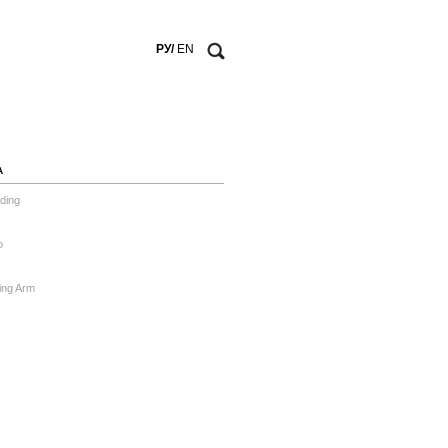
РУ/
EN
А
ding
o
ing Arm