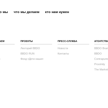
то мы
что мы делаем
кто нам нужен
АЕМ
ПРОЕКТЫ
ПРЕСС-СЛУЖБА
АГЕНТСТВ
Лекторий BBDO
Новости
BBDO Bran
BBDO RUN
Контакты
BBDO
с
Фонд «Дети наши»
Contrapunt
Proximity
The Market