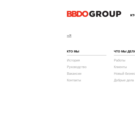
к
-->
КТО МЫ
ЧТО МЫ ДЕЛ
История
Работы
Руководство
Клиенты
Вакансии
Новый бизне
Контакты
Добрые дела