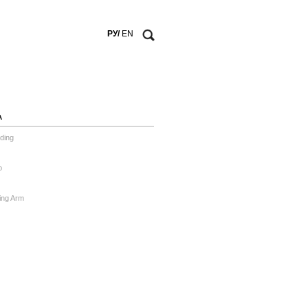
РУ/
EN
А
ding
o
ing Arm