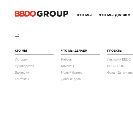
кто мы
что мы делаем
-->
КТО МЫ
ЧТО МЫ ДЕЛАЕМ
ПРОЕКТЫ
История
Работы
Лекторий BBDO
Руководство
Клиенты
BBDO RUN
Вакансии
Новый бизнес
Фонд «Дети наш
Контакты
Добрые дела