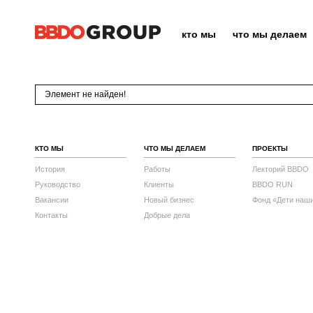
кто мы
что мы делаем
Элемент не найден!
КТО МЫ
ЧТО МЫ ДЕЛАЕМ
ПРОЕКТЫ
История
Работы
Лекторий BBDO
Руководство
Клиенты
BBDO RUN
Вакансии
Новый бизнес
Фонд «Дети наш
Контакты
Добрые дела