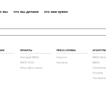
то мы
что мы делаем
кто нам нужен
АЕМ
ПРОЕКТЫ
ПРЕСС-СЛУЖБА
АГЕНТСТВ
Лекторий BBDO
Новости
BBDO Bran
BBDO RUN
Контакты
BBDO
с
Фонд «Дети наши»
Contrapunt
Proximity
The Market