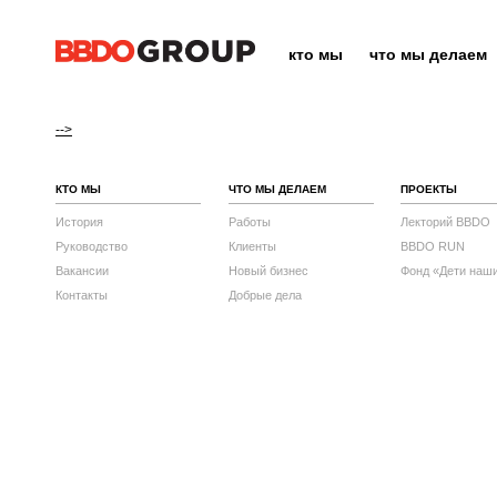
кто мы
что мы делаем
-->
КТО МЫ
ЧТО МЫ ДЕЛАЕМ
ПРОЕКТЫ
История
Работы
Лекторий BBDO
Руководство
Клиенты
BBDO RUN
Вакансии
Новый бизнес
Фонд «Дети наш
Контакты
Добрые дела