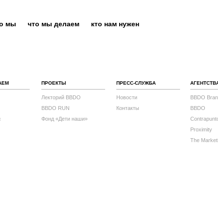
то мы
что мы делаем
кто нам нужен
АЕМ
ПРОЕКТЫ
ПРЕСС-СЛУЖБА
АГЕНТСТВ
Лекторий BBDO
Новости
BBDO Bran
BBDO RUN
Контакты
BBDO
с
Фонд «Дети наши»
Contrapunt
Proximity
The Market