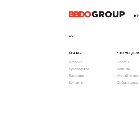
к
-->
КТО МЫ
ЧТО МЫ ДЕЛ
История
Работы
Руководство
Клиенты
Вакансии
Новый бизне
Контакты
Добрые дела