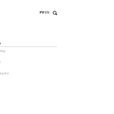
РУ/
EN
А
ding
o
ing Arm