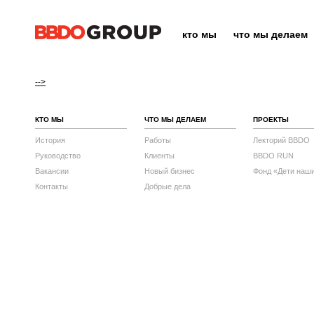
кто мы
что мы делаем
-->
КТО МЫ
ЧТО МЫ ДЕЛАЕМ
ПРОЕКТЫ
История
Работы
Лекторий BBDO
Руководство
Клиенты
BBDO RUN
Вакансии
Новый бизнес
Фонд «Дети наш
Контакты
Добрые дела