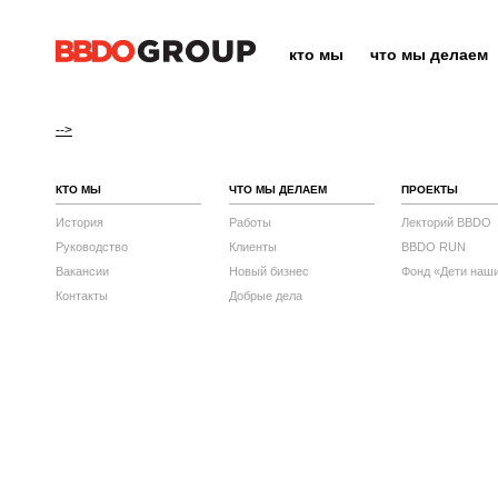
кто мы
что мы делаем
-->
КТО МЫ
ЧТО МЫ ДЕЛАЕМ
ПРОЕКТЫ
История
Работы
Лекторий BBDO
Руководство
Клиенты
BBDO RUN
Вакансии
Новый бизнес
Фонд «Дети наш
Контакты
Добрые дела