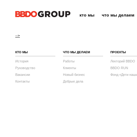
кто мы
что мы делаем
-->
КТО МЫ
ЧТО МЫ ДЕЛАЕМ
ПРОЕКТЫ
История
Работы
Лекторий BBDO
Руководство
Клиенты
BBDO RUN
Вакансии
Новый бизнес
Фонд «Дети наш
Контакты
Добрые дела