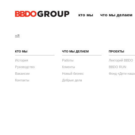
кто мы
что мы делаем
-->
КТО МЫ
ЧТО МЫ ДЕЛАЕМ
ПРОЕКТЫ
История
Работы
Лекторий BBDO
Руководство
Клиенты
BBDO RUN
Вакансии
Новый бизнес
Фонд «Дети наш
Контакты
Добрые дела