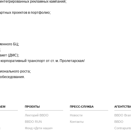
 интегрированных рекламных кампаний;
артных проектов в портфолио;
менного БЦ;
;
акет (ДМС);
корпоративный транспорт от ст. м. Пролетарская/
ионального роста;
собеседования.
АЕМ
ПРОЕКТЫ
ПРЕСС-СЛУЖБА
АГЕНТСТВ
Лекторий BBDO
Новости
BBDO Bran
BBDO RUN
Контакты
BBDO
с
Фонд «Дети наши»
Contrapunt