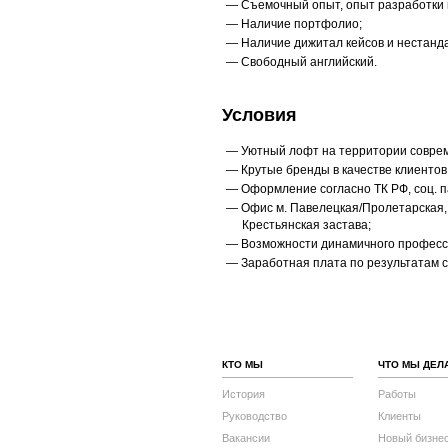
Съемочный опыт, опыт разработки
Наличие портфолио;
Наличие дижитал кейсов и нестанд
Свободный английский.
Условия
Уютный лофт на территории совре
Крутые бренды в качестве клиентов
Оформление согласно ТК РФ, соц. п
Офис м. Павелецкая/Пролетарская, 
Крестьянская застава;
Возможности динамичного професс
Заработная плата по результатам 
КТО МЫ
ЧТО МЫ ДЕЛ
История
Работы
Руководство
Клиенты
Вакансии
Новый бизне