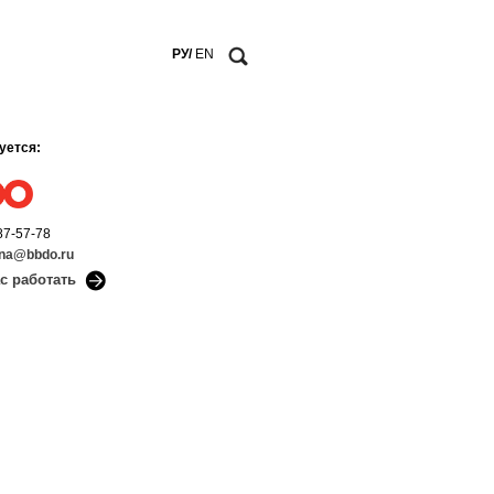
РУ/
EN
уется:
87-57-78
ina@bbdo.ru
ас работать