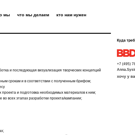
то мы
что мы делаем
кто нам нужен
Куда треб
+7 (495) 7
Anna.Sys
ботка и последующая визуализация творческих концепций
хочу у в
ным срокам и в соответствии с полученным брифом;
есу
х проекта и подготовка необходимых материалов к ним;
е во всех этапах разработки проекта/кампании;
ах;