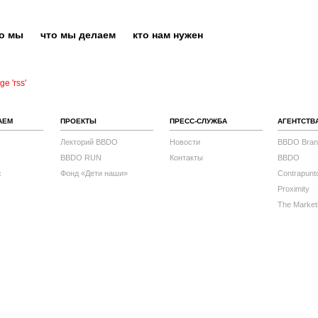
то мы
что мы делаем
кто нам нужен
e 'rss'
АЕМ
ПРОЕКТЫ
ПРЕСС-СЛУЖБА
АГЕНТСТВ
Лекторий BBDO
Новости
BBDO Bran
BBDO RUN
Контакты
BBDO
с
Фонд «Дети наши»
Contrapunt
Proximity
The Market