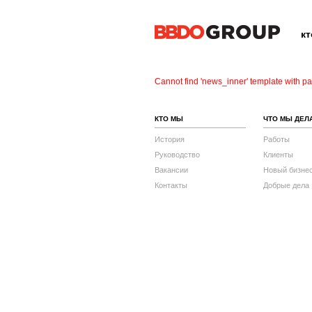
к
Cannot find 'news_inner' template with pag
КТО МЫ
ЧТО МЫ ДЕЛ
История
Работы
Руководство
Клиенты
Вакансии
Новый бизне
Контакты
Добрые дела