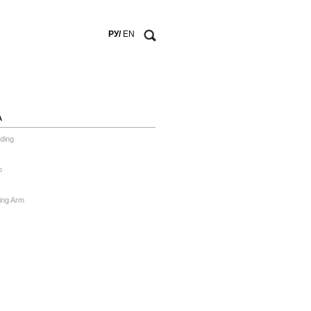
РУ/
EN
А
ding
o
ing Arm