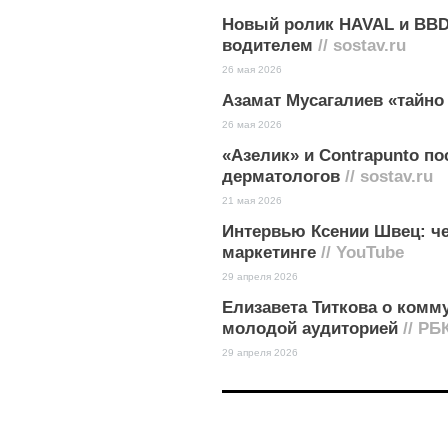
Новый ролик HAVAL и BBD
водителем
// sostav.ru
26 мая 2026
Азамат Мусагалиев «тайн
26 мая 2026
«Азелик» и Contrapunto п
дерматологов
// sostav.ru
21 мая 2026
Интервью Ксении Швец: че
маркетинге
// YouTube
29 апреля 2026
Елизавета Титкова о комму
молодой аудиторией
// РБ
29 апреля 2026