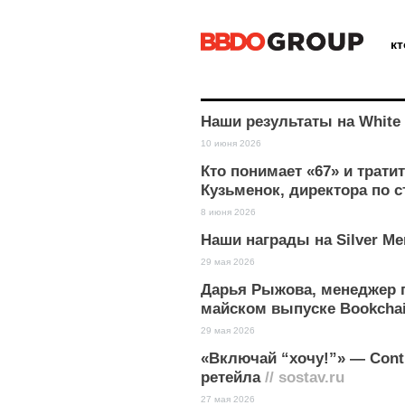
к
Наши результаты на White 
10 июня 2026
Кто понимает «67» и трат
Кузьменок, директора по 
8 июня 2026
Наши награды на Silver Me
29 мая 2026
Дарья Рыжова, менеджер 
майском выпуске Bookcha
29 мая 2026
«Включай “хочу!”» — Cont
ретейла
// sostav.ru
27 мая 2026