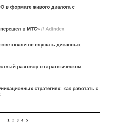
O в формате живого диалога с
о перешел в МТС»
// Adindex
осоветовали не слушать диванных
стный разговор о стратегическом
никационных стратегиях: как работать с
К
1
2
3
4
5