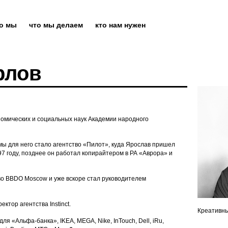
то мы
что мы делаем
кто нам нужен
рлов
номических и социальных наук Академии народного
ы для него стало агентство «Пилот», куда Ярослав пришел
97 году, позднее он работал копирайтером в РА «Аврора» и
во BBDO Moscow и уже вскоре стал руководителем
ктор агентства Instinct.
Креативн
я «Альфа-банка», IKEA, MEGA, Nike, InTouch, Dell, iRu,