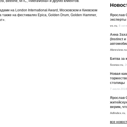
psi, Beeline, МТС, «МегаФона» и других клиентов.
Новос
ами на London International Award, Московском и Киевском
 также на фестивалях Epica, Golden Drum, Golden Hammer,
Ярослав О
эксперты
ат».
vc.ru
,
8 окт
Анна Заха
(Instinct
автомоби
Abreview.ru
Битва за 
Sostav.ru
,
2
Новая кам
торжество
столицы
7 июля 201
Ярослав О
житейскую
верим, чт
AdIndex.ru
,
все новос