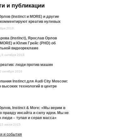
ти и публикации
рлов (Instinct и MORE) и другие
 комментируют креатив нулевых
ября 2018
рова (Instinct), Ярослав Орлов
 и MORE) и Юлия Грейс (PHD) об
льной видеорекламе
,
8 октября 2018
креатив: люди против машин
0 октября 2016
пания Instinct для Audi City Moscow:
 высоких технологий в центре
6
рлов, Instinct & More: «Мы верим в
 правду инсайта и силу идеи. Мы не
о люди – тупая и серая масса»
15 июля 2015
ти и события