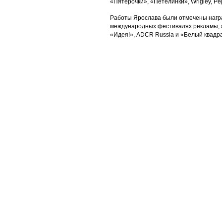
«Пятерочки», «Петелинки», Wrigley, Pe
Работы Ярослава были отмечены наград
международных фестивалях рекламы, а
«Идея!», ADCR Russia и «Белый квадр