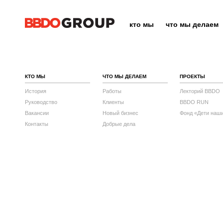
кто мы
что мы делаем
КТО МЫ
ЧТО МЫ ДЕЛАЕМ
ПРОЕКТЫ
История
Работы
Лекторий BBDO
Руководство
Клиенты
BBDO RUN
Вакансии
Новый бизнес
Фонд «Дети наш
Контакты
Добрые дела