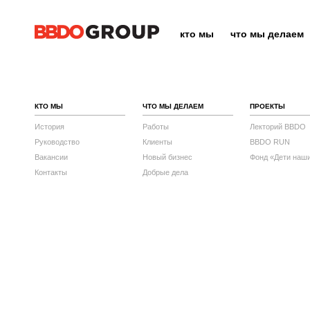
кто мы
что мы делаем
КТО МЫ
ЧТО МЫ ДЕЛАЕМ
ПРОЕКТЫ
История
Работы
Лекторий BBDO
Руководство
Клиенты
BBDO RUN
Вакансии
Новый бизнес
Фонд «Дети наш
Контакты
Добрые дела