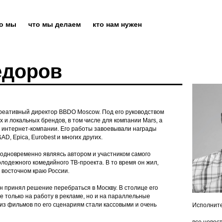
то мы
что мы делаем
кто нам нужен
едоров
реативный директор BBDO Moscow. Под его руководством
и локальных брендов, в том числе для компании Mars, а
и интернет-компании. Его работы завоевывали награды
AD, Epica, Eurobest и многих других.
, одновременно являясь автором и участником самого
олодежного комедийного ТВ-проекта. В то время он жил,
 восточном краю России.
он принял решение перебраться в Москву. В столице его
е только на работу в рекламе, но и на параллельные
 из фильмов по его сценариям стали кассовыми и очень
Исполните