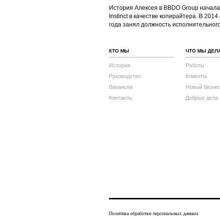
История Алексея в BBDO Group началась
Instinct в качестве копирайтера. В 20
года занял должность исполнительного
КТО МЫ
ЧТО МЫ ДЕЛ
История
Работы
Руководство
Клиенты
Вакансии
Новый бизне
Контакты
Добрые дела
Политика обработки персональных данных