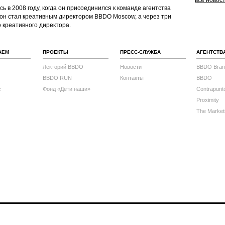
все новос
 в 2008 году, когда он присоединился к команде агентства
14 он стал креативным директором BBDO Moscow, а через три
 креативного директора.
АЕМ
ПРОЕКТЫ
ПРЕСС-СЛУЖБА
АГЕНТСТВ
Лекторий BBDO
Новости
BBDO Bran
BBDO RUN
Контакты
BBDO
с
Фонд «Дети наши»
Contrapunt
Proximity
The Market