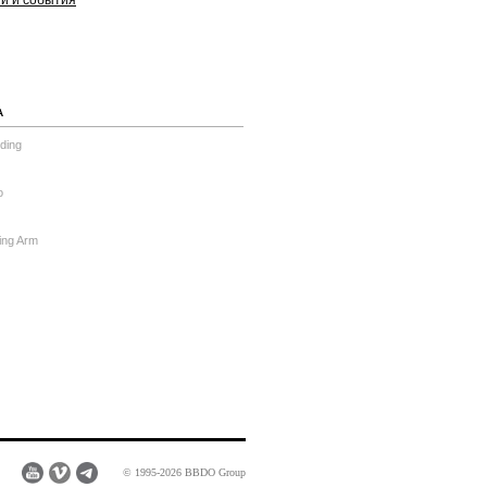
ти и события
А
ding
o
ing Arm
© 1995-2026 BBDO Group