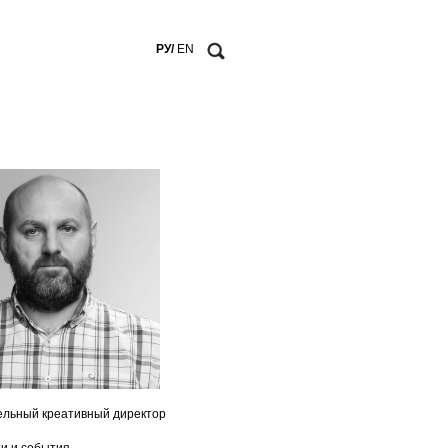
РУ/
EN
льный креативный директор