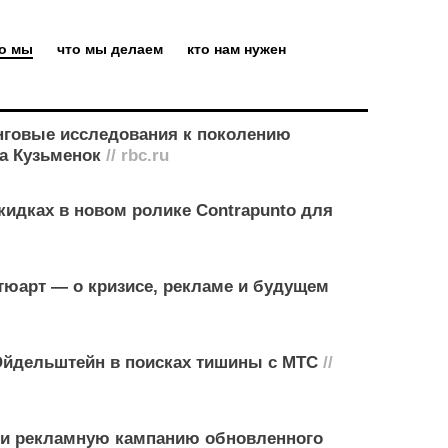
то мы
что мы делаем
кто нам нужен
нговые исследования к поколению
а Кузьменок
// rbc.ru
кидках в новом ролике Contrapunto для
юарт — о кризисе, рекламе и будущем
Эйдельштейн в поисках тишины с МТС
//
и рекламную кампанию обновленного