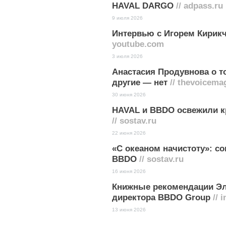
HAVAL DARGO
// adpass.ru
9 июля 2026
Интервью с Игорем Кирикч
youtube.com
3 июля 2026
Анастасия Продувнова о 
другие — нет
// thevoicema
30 июня 2026
HAVAL и BBDO освежили к
// sostav.ru
22 июня 2026
«С океаном начистоту»: с
BBDO
// sostav.ru
16 июня 2026
Книжные рекомендации Эл
директора BBDO Group
// i
13 июня 2026