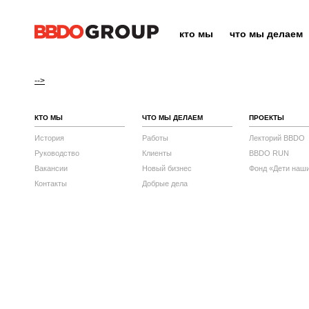
кто мы
что мы делаем
-->
КТО МЫ
ЧТО МЫ ДЕЛАЕМ
ПРОЕКТЫ
История
Работы
Лекторий BBDO
Руководство
Клиенты
BBDO RUN
Вакансии
Новый бизнес
Фонд «Дети наш
Контакты
Добрые дела