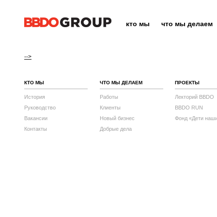
кто мы
что мы делаем
-->
КТО МЫ
ЧТО МЫ ДЕЛАЕМ
ПРОЕКТЫ
История
Работы
Лекторий BBDO
Руководство
Клиенты
BBDO RUN
Вакансии
Новый бизнес
Фонд «Дети наш
Контакты
Добрые дела