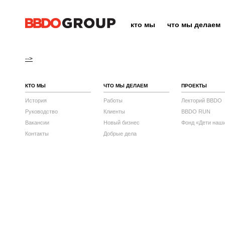
кто мы
что мы делаем
-->
КТО МЫ
ЧТО МЫ ДЕЛАЕМ
ПРОЕКТЫ
История
Работы
Лекторий BBDO
Руководство
Клиенты
BBDO RUN
Вакансии
Новый бизнес
Фонд «Дети наш
Контакты
Добрые дела