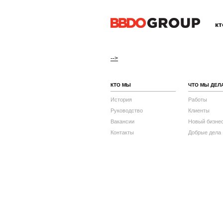
к
-->
КТО МЫ
ЧТО МЫ ДЕЛ
История
Работы
Руководство
Клиенты
Вакансии
Новый бизне
Контакты
Добрые дела