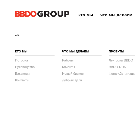
кто мы
что мы делаем
-->
КТО МЫ
ЧТО МЫ ДЕЛАЕМ
ПРОЕКТЫ
История
Работы
Лекторий BBDO
Руководство
Клиенты
BBDO RUN
Вакансии
Новый бизнес
Фонд «Дети наш
Контакты
Добрые дела