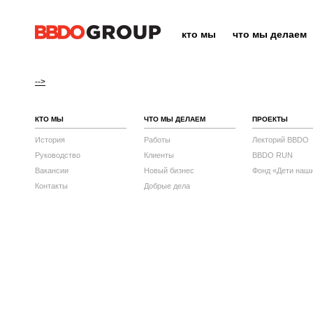
кто мы
что мы делаем
-->
КТО МЫ
ЧТО МЫ ДЕЛАЕМ
ПРОЕКТЫ
История
Работы
Лекторий BBDO
Руководство
Клиенты
BBDO RUN
Вакансии
Новый бизнес
Фонд «Дети наш
Контакты
Добрые дела