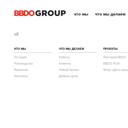
кто мы
что мы делаем
-->
КТО МЫ
ЧТО МЫ ДЕЛАЕМ
ПРОЕКТЫ
История
Работы
Лекторий BBDO
Руководство
Клиенты
BBDO RUN
Вакансии
Новый бизнес
Фонд «Дети наш
Контакты
Добрые дела