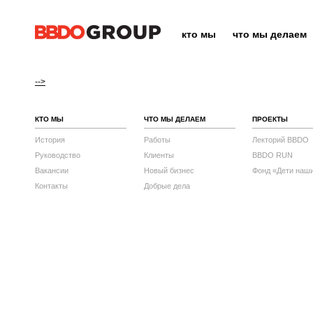
кто мы
что мы делаем
-->
КТО МЫ
ЧТО МЫ ДЕЛАЕМ
ПРОЕКТЫ
История
Работы
Лекторий BBDO
Руководство
Клиенты
BBDO RUN
Вакансии
Новый бизнес
Фонд «Дети наш
Контакты
Добрые дела