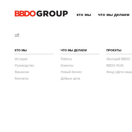
кто мы
что мы делаем
-->
КТО МЫ
ЧТО МЫ ДЕЛАЕМ
ПРОЕКТЫ
История
Работы
Лекторий BBDO
Руководство
Клиенты
BBDO RUN
Вакансии
Новый бизнес
Фонд «Дети наш
Контакты
Добрые дела