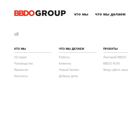
кто мы
что мы делаем
-->
КТО МЫ
ЧТО МЫ ДЕЛАЕМ
ПРОЕКТЫ
История
Работы
Лекторий BBDO
Руководство
Клиенты
BBDO RUN
Вакансии
Новый бизнес
Фонд «Дети наш
Контакты
Добрые дела