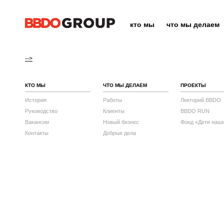
кто мы
что мы делаем
-->
КТО МЫ
ЧТО МЫ ДЕЛАЕМ
ПРОЕКТЫ
История
Работы
Лекторий BBDO
Руководство
Клиенты
BBDO RUN
Вакансии
Новый бизнес
Фонд «Дети наш
Контакты
Добрые дела