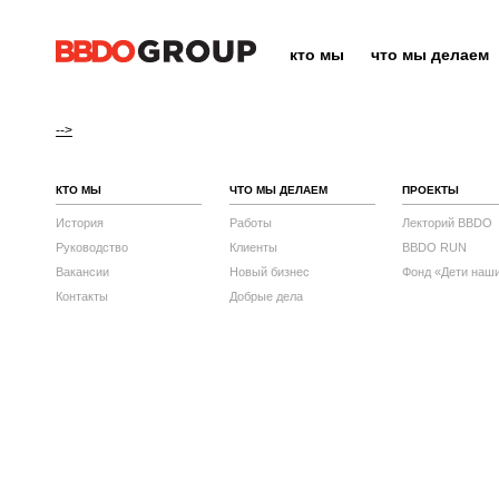
кто мы
что мы делаем
-->
КТО МЫ
ЧТО МЫ ДЕЛАЕМ
ПРОЕКТЫ
История
Работы
Лекторий BBDO
Руководство
Клиенты
BBDO RUN
Вакансии
Новый бизнес
Фонд «Дети наш
Контакты
Добрые дела